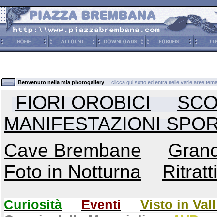
Benvenuto nella mia photogallery
: clicca qui sotto ed entra nelle varie aree tema
FIORI OROBICI
SCO
MANIFESTAZIONI SPOR
Cave Brembane
Grand
Foto in Notturna
Ritratt
Curiosità
Eventi
Visto in Val