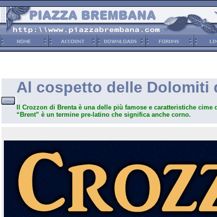
Al cospetto delle Dolomiti 
Il Crozzon di Brenta è una delle più famose e caratteristiche cime 
“Brent” è un termine pre-latino che significa anche corno.