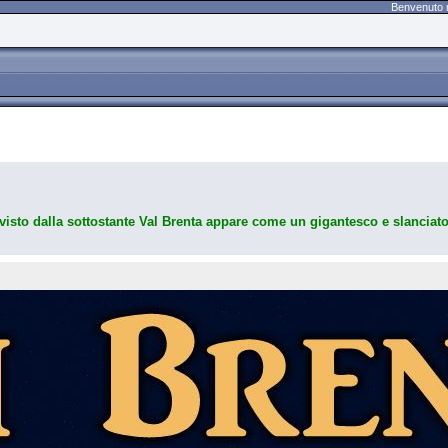
Benvenuto 
visto dalla sottostante Val Brenta appare come un gigantesco e slanciato 