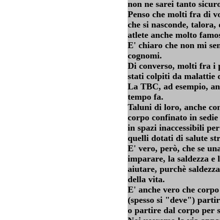
non ne sarei tanto sicur
Penso che molti fra di v
che si nasconde, talora, d
atlete anche molto famos
E' chiaro che non mi se
cognomi.
Di converso, molti fra i
stati colpiti da malattie
La TBC, ad esempio, an
tempo fa.
Taluni di loro, anche c
corpo confinato in sedie
in spazi inaccessibili pe
quelli dotati di salute s
E' vero, però, che se un
imparare, la saldezza e 
aiutare, purchè saldezza
della vita.
E' anche vero che corpo 
(spesso si "deve") parti
o partire dal corpo per 