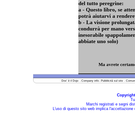
del tutto peregrine:
a - Questo libro, se atte
potrà aiutarvi a rendere 
b - La visione prolungat
condurrà per mano verso
inesorabile spappolamen
abbiate uno solo)
Ma avrete certame
Dov' è il Dojo
Company info
Pubblicità sul sito
Comuni
-
-
-
Copyright
Tutt
Marchi registrati e segni disti
L'uso di questo sito web implica l'accettazione 