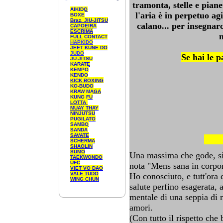
tramonta, stelle e pian
AIKIDO
l'aria è in perpetuo ag
BOXE
Braz. JIU-JITSU
calano... per insegna
CAPOEIRA
ESCRIMA
FULL CONTACT
HAPKIDO
JEET KUNE DO
JUDO
Se hai le p
JU-JITSU
KARATE
KEMPO
KENDO
KICK BOXING
KO-BUDO
KRAW MAGA
KUNG FU
LOTTA
MUAY THAY
NINJUTSU
PUGILATO
SAMBO
SANDA
SAVATE
SCHERMA
SHAOLIN
SUMO
Una massima che gode, si f
TAEKWONDO
UFC
nota "Mens sana in corpor
VIET
VO
DAO
VALE TUDO
Ho conosciuto, e tutt'ora 
WING CHUN
salute perfino esagerata,
mentale di una seppia di m
amori.
(Con tutto il rispetto che