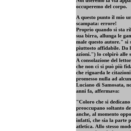
Noi useremo la via appa
occuperemo del corpo.
A questo punto il mio un
scampata: errore!
Proprio quando si sta ri
sua birra, allunga le ga
male questo autore." si
piuttosto affidabile. Da
azioni.") lo colpirò alle
A consolazione del letto
che non ci si può più fi
che riguarda le citazion
promesso nulla ad alcun
Luciano di Samosata, nov
anni fa, affermava:
"Coloro che si dedicano a
preoccupano soltanto de
anche, al momento oppor
infatti, che sia la parte
atletica. Allo stesso mo