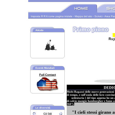
Imposta R R A come pagina iniziale
-
Mappa del sito
-
Scrivici
-
Area Par
Aikido
R
ag
Eventi Mondiali
Full Contact
DEDI
Molti Ragazzi delle nuove generazioni 
di tempo, e sull'onda delle loro convi
sedentaria ( del tipo appena ho un a
di calcio mangio hamburgher e fumo a 
360°).
Le diversità
"I cieli stessi girano 
Gli Stili