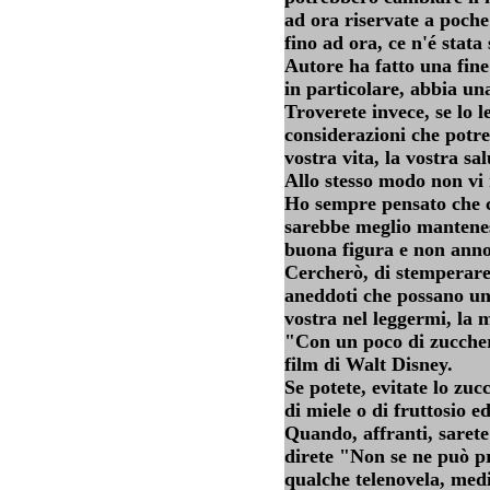
ad ora riservate a poche 
fino ad ora, ce n'é stata
Autore ha fatto una fine
in particolare, abbia una
Troverete invece, se lo 
considerazioni che potre
vostra vita, la vostra sal
Allo stesso modo non vi 
Ho sempre pensato che ch
sarebbe meglio mantenes
buona figura e non anno
Cercherò, di stemperare
aneddoti che possano un 
vostra nel leggermi, la m
"Con un poco di zucchero
film di Walt Disney.
Se potete, evitate lo zuc
di miele o di fruttosio e
Quando, affranti, sarete 
direte "Non se ne può pr
qualche telenovela, medi