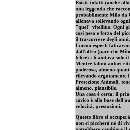
Esiste infatti (anche all
una leggenda che raccon
probabilmente Milo da Cr
allenava sollevando ogni
"quel" vitellino. Ogni g
cosi peso e forza del pi
il trascorrere degli an
I meno esperti faticavan
dall'altro (pare che Mil
felice) : li aiutava solo 
Mentre taluni autori rit
poderosa, almeno quanto 
rilevando argutamente l'
Protezione Animali, tend
almeno, plausibile.
Una cosa è certa: il pri
carico è alla base dell'a
velocità, prestazioni.
Questo libro si occuperà
non si piccherà né di riv
potrebbero cambiare il m