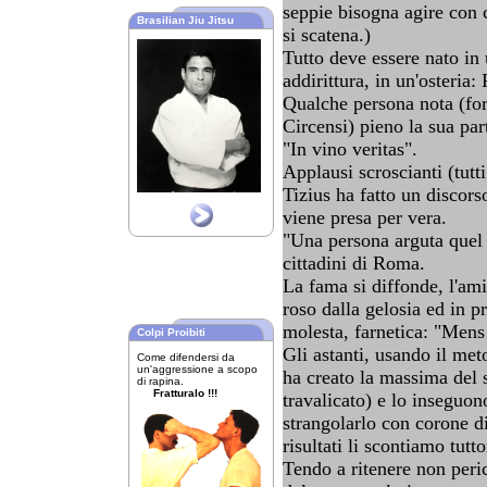
seppie bisogna agire con 
Brasilian Jiu Jitsu
si scatena.)
Tutto deve essere nato in 
addirittura, in un'osteria
Qualche persona nota (for
Circensi) pieno la sua par
"In vino veritas".
Applausi scroscianti (tutti
Tizius ha fatto un discors
viene presa per vera.
"Una persona arguta quel T
cittadini di Roma.
La fama si diffonde, l'am
roso dalla gelosia ed in 
molesta, farnetica: "Mens
Colpi Proibiti
Gli astanti, usando il me
Come difendersi da
un'aggressione a scopo
ha creato la massima del 
di rapina.
Fratturalo !!!
travalicato) e lo inseguo
strangolarlo con corone di 
risultati li scontiamo tutto
Tendo a ritenere non peric