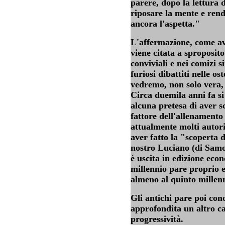
parere, dopo la lettura 
riposare la mente e rende
ancora l'aspetta."
L'affermazione, come av
viene citata a sproposit
conviviali e nei comizi s
furiosi dibattiti nelle os
vedremo, non solo vera
Circa duemila anni fa si
alcuna pretesa di aver 
fattore dell'allenamento
attualmente molti autori
aver fatto la "scoperta d
nostro Luciano (di Samo
è uscita in edizione eco
millennio pare proprio e
almeno al quinto millenn
Gli antichi pare poi con
approfondita un altro ca
progressività.