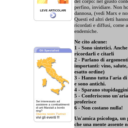
del corpo: nel giusto conte
perfino, invidiare. Non h
LEVE ARTICOLARI
dannosa, (vedi Marx e non
Questi ed altri detti hanno
ricordati e diffusi, come a
endemiche.
Ne cito alcune:
1 - Sono sintetici. Anch
Gli Specialisti
ricordarli e citarli
2 - Parlano di argomenti 
importanti: vino, salute
esatto ordine)
3 - Hanno tutta l'aria di
e sono antichi.
4 - Sparano stupidaggin
5 - Conferiscono un'aria
proferisce
Sei interessato ad
assistere a combattimenti
6 - Non costano nulla!
di arti Marziali a bordo
ring?
Diventa nostro Partner
vivi gli eventi !!!
Un'amica psicologa, un 
che una mente assente no