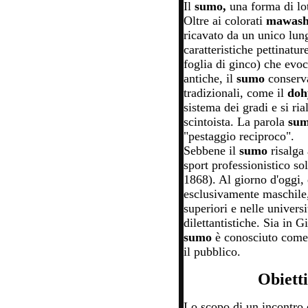
Il
sumo,
una forma di lot
Oltre ai colorati
mawas
ricavato da un unico lungo
caratteristiche pettinatu
foglia di ginco) che ev
antiche, il
sumo
conserv
tradizionali, come il
doh
sistema dei gradi e si ria
scintoista. La parola
su
"pestaggio reciproco".
Sebbene il
sumo
risalga
sport professionistico so
1868). Al giorno d'oggi, 
esclusivamente maschile, 
superiori e nelle univers
dilettantistiche. Sia in 
sumo
è conosciuto come 
il pubblico.
Obietti
Lo scopo di un incontro