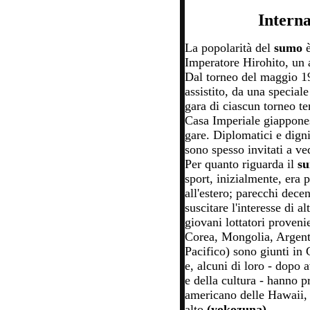
Interna
La popolarità del
sumo
Imperatore Hirohito, un a
Dal torneo del maggio 19
assistito, da una special
gara di ciascun torneo t
Casa Imperiale giappones
gare. Diplomatici e digni
sono spesso invitati a ved
Per quanto riguarda il
s
sport, inizialmente, era 
all'estero; parecchi dece
suscitare l'interesse di al
giovani lottatori proveni
Corea, Mongolia, Argenti
Pacifico) sono giunti in
e, alcuni di loro - dopo a
e della cultura - hanno 
americano delle Hawaii, è
alto
(yokozuna)
.