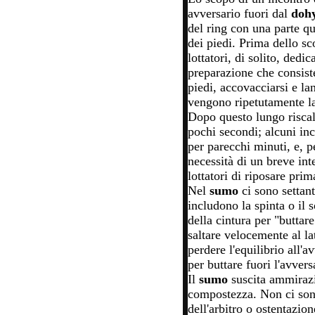
avversario fuori dal
doh
del ring con una parte qu
dei piedi. Prima dello sc
lottatori, di solito, dedi
preparazione che consiste
piedi, accovacciarsi e la
vengono ripetutamente lan
Dopo questo lungo riscal
pochi secondi; alcuni in
per parecchi minuti, e, p
necessità di un breve int
lottatori di riposare prim
Nel
sumo
ci sono settan
includono la spinta o il 
della cintura per "buttare
saltare velocemente al lat
perdere l'equilibrio all'a
per buttare fuori l'avvers
Il
sumo
suscita ammirazi
compostezza. Non ci sono
dell'arbitro o ostentazio