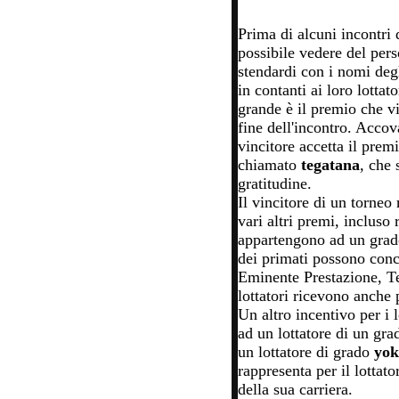
Prima di alcuni incontri 
possibile vedere del pers
stendardi con i nomi deg
in contanti ai loro lottat
grande è il premio che vie
fine dell'incontro. Accov
vincitore accetta il prem
chiamato
tegatana
,
che 
gratitudine.
Il vincitore di un torneo 
vari altri premi, incluso 
appartengono ad un grado 
dei primati possono conc
Eminente Prestazione, Te
lottatori ricevono anche
Un altro incentivo per i l
ad un lottatore di un gra
un lottatore di grado
yok
rappresenta per il lottato
della sua carriera.