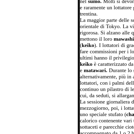
nel
sumo.
Molti si devon
e raramente un lottatore
trentina.
La maggior parte delle s
orientale di Tokyo. La vi
rigorosa. Si alzano alle q
mettono il loro
mawash
(
keiko
). I lottatori di g
fare commissioni per i lo
ultimi hanno il privilegi
keiko
è caratterizzato da
e
matawari.
Durante lo
alternativamente, più in 
lottatori, con i palmi de
continuo un pilastro di l
cui, da seduti, si allarga
La sessione giornaliera 
mezzogiorno, poi, i lott
uno speciale stufato (
ch
calorico contenente vari 
sottaceti e parecchie cioto
accompagnato da 1 o 2 bot