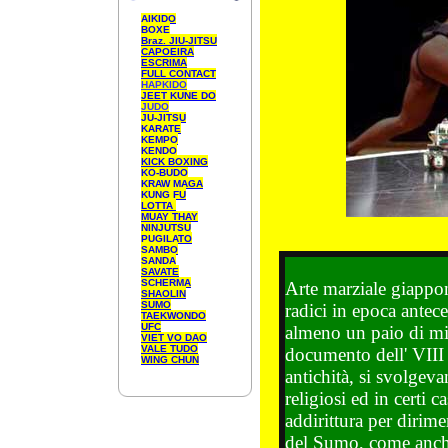
AIKIDO
BOXE
Braz. JIU-JITSU
CAPOEIRA
ESCRIMA
FULL CONTACT
HAPKIDO
JEET KUNE DO
JUDO
JU-JITSU
KARATE
KEMPO
KENDO
KICK BOXING
KO-BUDO
KRAW MAGA
KUNG FU
LOTTA
MUAY THAY
NINJUTSU
PUGILATO
SAMBO
SANDA
SAVATE
SCHERMA
Arte marziale giappon
SHAOLIN
SUMO
radici in epoca antece
TAEKWONDO
UFC
almeno un paio di mil
VIET
VO
DAO
VALE TUDO
documento dell' VIII 
WING CHUN
antichità, si svolgev
religiosi ed in certi c
addirittura per dirime
del Sumo, come anche d