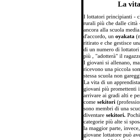
La vita
I lottatori principianti 
rurali più che dalle citt
ancora alla scuola media
d'accordo, un
oyakata
(m
ritirato e che gestisce u
di un numero di lottator
più , "adotterà" il ragazz
I giovani si allenano, m
ricevono una piccola so
stessa scuola non gareggi
La vita di un apprendist
giovani più promettenti 
arrivare ai gradi alti e p
come
sekitori
(professio
sono membri di una scuol
diventare
sekitori.
Pochi 
categorie più alte si spo
la maggior parte, invece,
giovane lottatore può ave