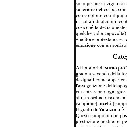
sono permessi vigorosi sc
superiore del corpo, son
come colpire con il pugno
i risultati di alcuni incon
cosicché la decisione dell
qualche volta capovolta) 
vincitore protestano, e, 
emozione con un sorriso o
Cate
Ai lottatori di
sumo
prof
grado a seconda della lo
designati come appartene
l'assegnazione dello spogl
cui entreranno ogni gior
alti, in ordine discenden
campione),
ozeki
(camp
Il grado di
Yokozuna
è 
Questi campioni non poss
prestazione mediocre, però