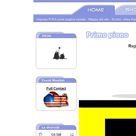
Imposta R R A come pagina iniziale
-
Mappa del sito
-
Scrivici
-
Area Par
Aikido
R
ag
Eventi Mondiali
Full Contact
Le diversità
Gli Stili