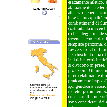
esattamente atletico,
abitualmente tale ter
LEVE ARTICOLARI
atleti sui generis hann
base le loro qualità m
combattimenti di Sum
costituita da un cerch
e che è leggermente so
terreno. I contendent
Gli Specialisti
semplice perizoma, d
l'avversario al di fuor
Per riuscire in una di
le tipiche tecniche d
si dividono in prese, 
proiezioni. Gli incont
molto elaborato e du
praticamente impossibil
Sei interessato ad
spingendosi a vicenda
assistere a combattimenti
di arti Marziali a bordo
ristretto per un tempo
ring?
Diventa nostro Partner
constano di numerosi 
vivi gli eventi !!!
sono considerati dei v