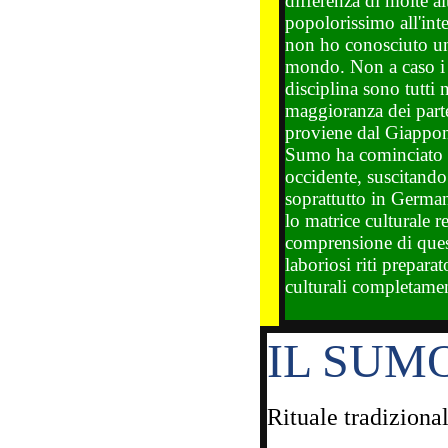
differenza di molte al
popolorissimo all'int
non ho conosciuto un'
mondo. Non a caso i 
disciplina sono tutti 
maggioranza dei parte
proviene dal Giappone
Sumo ha cominciato o
occidente, suscitando
soprattutto in Germa
lo matrice culturale r
comprensione di questa
laboriosi riti preparat
culturali completamen
IL SUM
Rituale tradizional