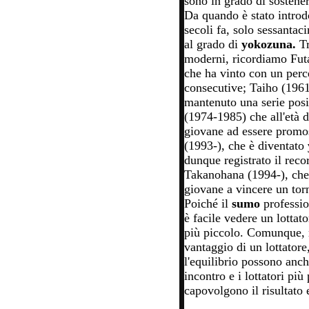
sono in grado di sostener
Da quando è stato introdo
secoli fa, solo sessantac
al grado di
yokozuna.
Tr
moderni, ricordiamo Fu
che ha vinto con un perce
consecutive; Taiho (1961
mantenuto una serie posi
(1974-1985) che all'età d
giovane ad essere promo
(1993-), che è diventato
dunque registrato il rec
Takanohana (1994-), che, 
giovane a vincere un tor
Poiché il
sumo
profession
è facile vedere un lotta
più piccolo. Comunque, 
vantaggio di un lottatore,
l'equilibrio possono anch
incontro e i lottatori più
capovolgono il risultato 