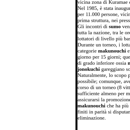
vicina zona di Kuramae d
Nel 1985, è stata inaugu
per 11.000 persone, vicin
prima struttura, nei pres
Gli incontri di
sumo
ven
tutta la nazione, tra le or
lottatori di livello più 
Durante un torneo, i lotta
categorie
makunouchi
giorno per 15 giorni; que
di grado inferiore ossia
jonokuchi
gareggiano so
Naturalmente, lo scopo p
possibile; comunque, aver
corso di un torneo (8 vit
sufficiente almeno per m
assicurarsi la promozione
makunouchi
che ha più 
finiti in parità si dispu
eliminazione.