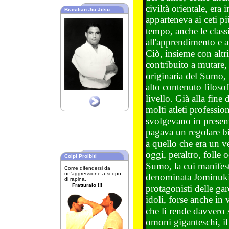
civiltà orientale, era 
Brasilian Jiu Jitsu
apparteneva ai ceti pi
tempo, anche le clas
all'apprendimento e al
Ciò, insieme con altri
contribuito a mutare, n
originaria del Sumo, 
alto contenuto filosof
livello. Già alla fine 
molti atleti profession
svolgevano in presen
pagava un regolare bi
a quello che era un 
oggi, peraltro, folle 
Colpi Proibiti
Sumo, la cui manifes
Come difendersi da
un'aggressione a scopo
denominata Jominuki,
di rapina.
Fratturalo !!!
protagonisti delle g
idoli, forse anche in 
che li rende davvero s
omoni giganteschi, il